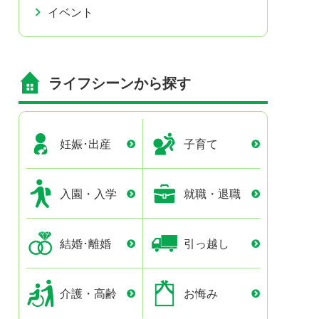
イベント
ライフシーンから探す
妊娠･出産
子育て
入園・入学
就職・退職
結婚･離婚
引っ越し
介護・高齢
お悔み