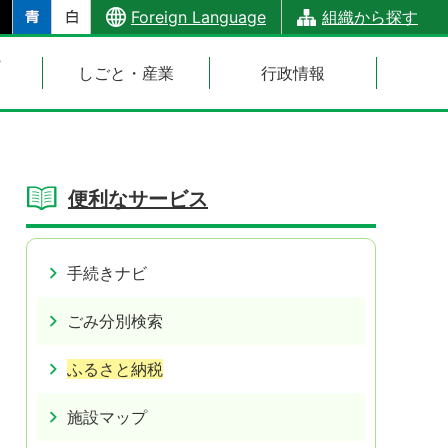
Foreign Language
組織から探す
・
しごと・産業
行政情報
便利なサービス
手続きナビ
ごみ分別検索
ふるさと納税
施設マップ