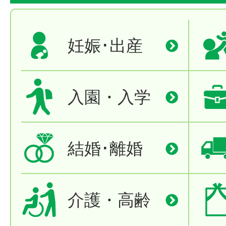
妊娠･出産
入園・入学
結婚･離婚
介護・高齢