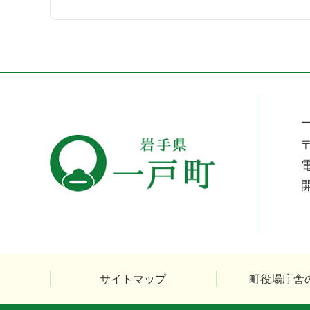
〒
電
サイトマップ
町役場庁舎