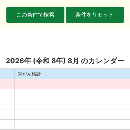
2026
年 (
令和
8
年)
8
月 のカレンダー
胃がん検診