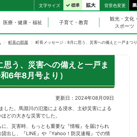
文字サイズ
背景色変更
観光・文化
医療・健康・福祉
子育て・教育
スポーツ
ム
町長の部屋
町長メッセージ：8月に思う、災害への備えと一戸まつり
に思う、災害への備えと一戸ま
和6年8月号より）
更新日：2024年08月09日
しました。馬淵川の氾濫による浸水、土砂災害による
いほどの大きな災害でした。
もに、災害時、もっとも重要な『情報』を届けられ
出し、『LINE』や『Yahoo！防災速報』での情