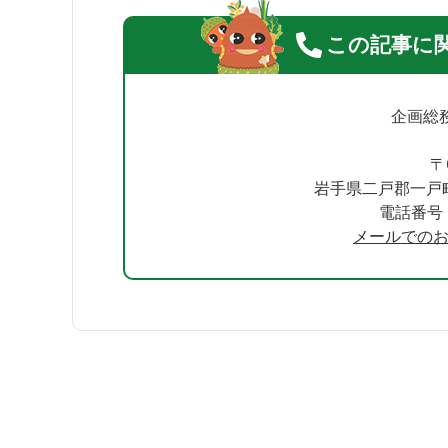
この記事に
企画総
〒
岩手県二戸郡一戸
電話番号：0
メールでの