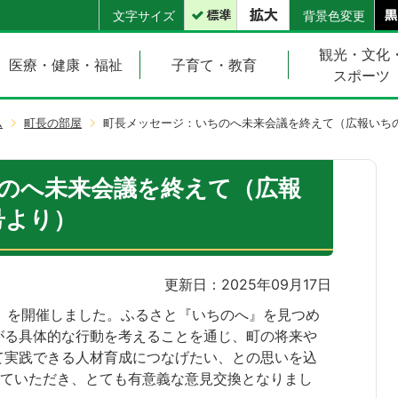
文字サイズ
背景色変更
観光・文化
医療・健康・福祉
子育て・教育
スポーツ
ム
町長の部屋
町長メッセージ：いちのへ未来会議を終えて（広報いちの
のへ未来会議を終えて（広報
号より）
更新日：2025年09月17日
』を開催しました。ふるさと『いちのへ』を見つめ
がる具体的な行動を考えることを通じ、町の将来や
て実践できる人材育成につなげたい、との思いを込
していただき、とても有意義な意見交換となりまし