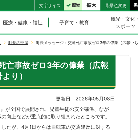
文字サイズ
背景色変更
観光・文化
医療・健康・福祉
子育て・教育
スポーツ
ム
町長の部屋
町長メッセージ：交通死亡事故ゼロ3年の偉業（広報いち
死亡事故ゼロ3年の偉業（広報
号より）
更新日：2026年05月08日
運動』が全国で展開され、児童生徒の安全確保、なが
識の向上などが重点的に取り組まれたところです。
したが、4月1日からは自転車の交通違反に対する