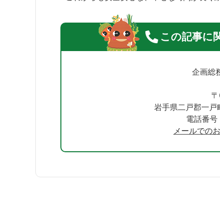
この記事に
企画総
〒
岩手県二戸郡一戸
電話番号：0
メールでの