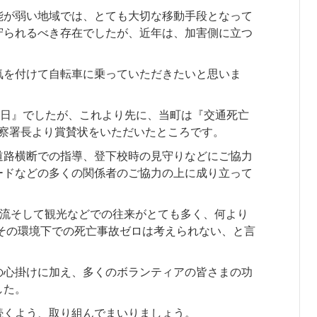
能が弱い地域では、とても大切な移動手段となって
守られるべき存在でしたが、近年は、加害側に立つ
気を付けて自転車に乗っていただきたいと思いま
す日』でしたが、これより先に、当町は『交通死亡
警察署長より賞賛状をいただいたところです。
道路横断での指導、登下校時の見守りなどにご協力
ードなどの多くの関係者のご協力の上に成り立って
物流そして観光などでの往来がとても多く、何より
その環境下での死亡事故ゼロは考えられない、と言
の心掛けに加え、多くのボランティアの皆さまの功
した。
続くよう、取り組んでまいりましょう。