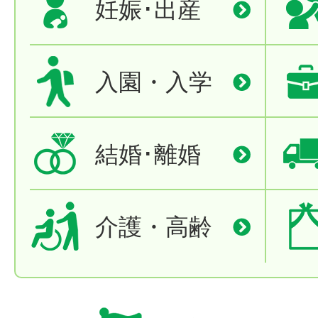
妊娠･出産
入園・入学
結婚･離婚
介護・高齢