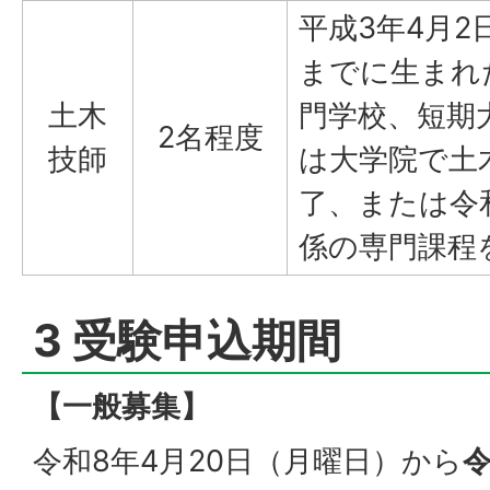
平成3年4月2
までに生まれ
土木
門学校、短期
2名程度
技師
は大学院で土
了、または令
係の専門課程
3 受験申込期間
【一般募集】
令和8年4月20日（月曜日）から
令