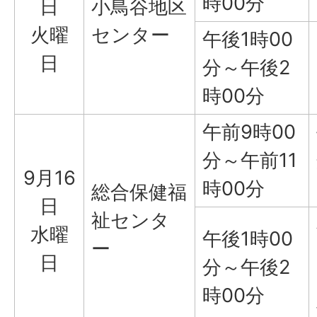
時00分
日
小鳥谷地区
火曜
センター
午後1時00
日
分～午後2
時00分
午前9時00
分～午前11
9月16
時00分
総合保健福
日
祉センタ
水曜
午後1時00
ー
日
分～午後2
時00分