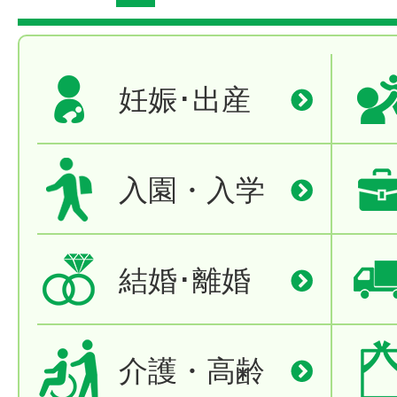
妊娠･出産
入園・入学
結婚･離婚
介護・高齢