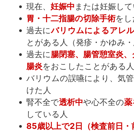
現在、
妊娠中
または妊娠して
胃・十二指腸の切除手術
をし
過去に
バリウムによるアレル
とがある人（発疹・かゆみ・
過去に
腸閉塞、腸管憩室炎、
腸炎
をおこしたことがある
バリウムの誤嚥により、気管
けた人
腎不全で
透析中
や心不全の
薬
している人
85歳以上で2日（検査前日