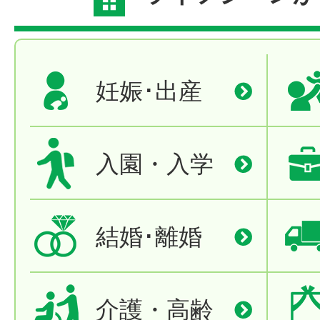
妊娠･出産
入園・入学
結婚･離婚
介護・高齢