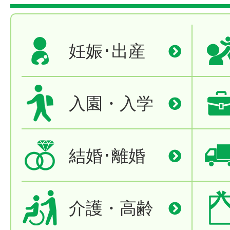
妊娠･出産
入園・入学
結婚･離婚
介護・高齢