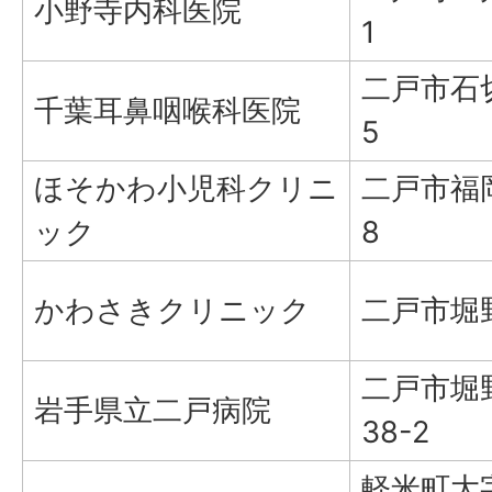
小野寺内科医院
1
二戸市石
千葉耳鼻咽喉科医院
5
ほそかわ小児科クリニ
二戸市福岡
ック
8
かわさきクリニック
二戸市堀野
二戸市堀
岩手県立二戸病院
38-2
軽米町大字