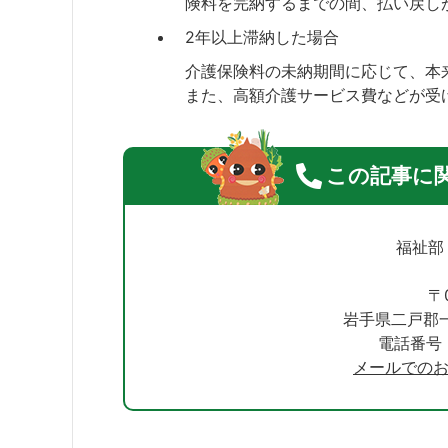
険料を完納するまでの間、払い戻し
2年以上滞納した場合
介護保険料の未納期間に応じて、本
また、高額介護サービス費などが受
この記事に
福祉部
〒0
岩手県二戸郡一
電話番号：0
メールでの