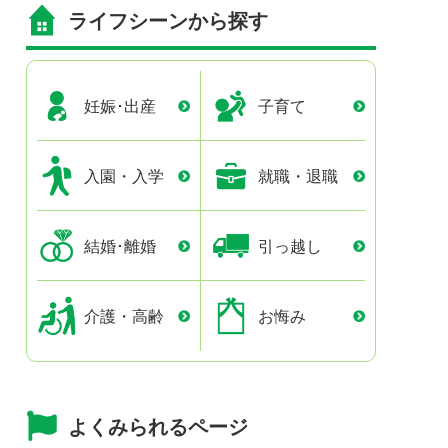
ライフシーンから探す
妊娠･出産
子育て
入園・入学
就職・退職
結婚･離婚
引っ越し
介護・高齢
お悔み
よくみられるページ