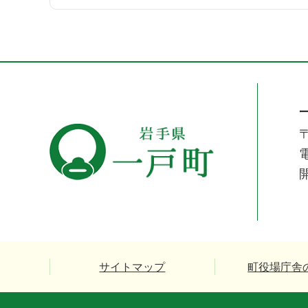
〒
電
サイトマップ
町役場庁舎