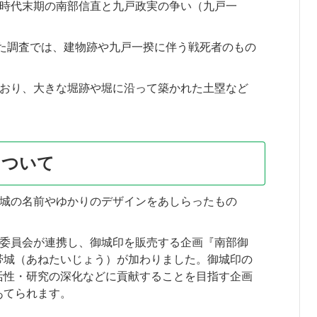
時代末期の南部信直と九戸政実の争い（九戸一
た調査では、建物跡や九戸一揆に伴う戦死者のもの
おり、大きな堀跡や堀に沿って築かれた土塁など
について
城の名前やゆかりのデザインをあしらったもの
委員会が連携し、御城印を販売する企画『南部御
帯城（あねたいじょう）が加わりました。御城印の
活性・研究の深化などに貢献することを目指す企画
あてられます。