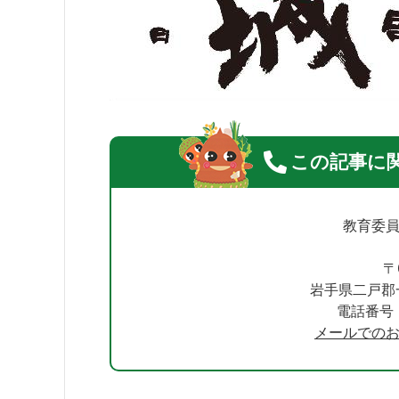
この記事に
教育委
〒
岩手県二戸郡
電話番号：0
メールでの