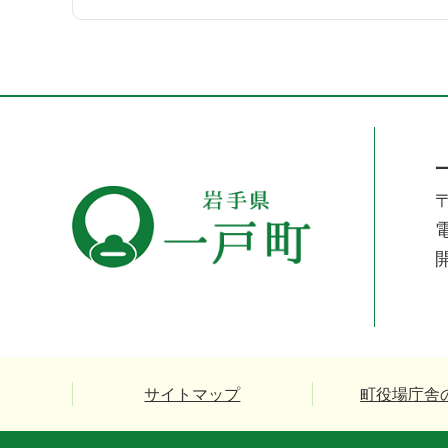
〒
電
サイトマップ
町役場庁舎