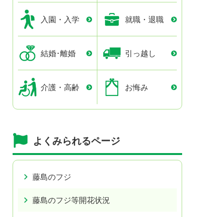
入園・入学
就職・退職
結婚･離婚
引っ越し
介護・高齢
お悔み
よくみられるページ
藤島のフジ
藤島のフジ等開花状況