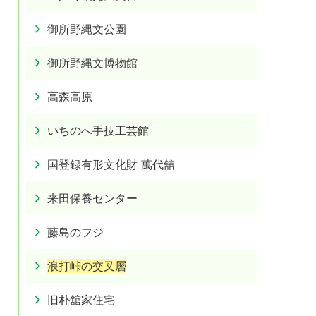
御所野縄文公園
御所野縄文博物館
高森高原
いちのへ手技工芸館
国登録有形文化財 萬代舘
来田保養センター
藤島のフジ
浪打峠の交叉層
旧朴舘家住宅