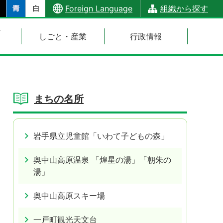
Foreign Language
組織から探す
・
しごと・産業
行政情報
まちの名所
岩手県立児童館「いわて子どもの森」
奥中山高原温泉 「煌星の湯」「朝朱の
湯」
奥中山高原スキー場
一戸町観光天文台