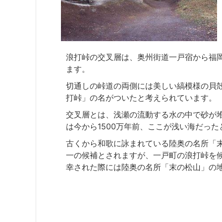
浪打峠の交叉層は、奥州街道一戸宿から福
ます。
切通しの峠道の両側には美しい縞模様の貝
打峠」の名がついたと考えられています。
交叉層とは、浅瀬の流動する水の中で砂が
は今から1500万年前、ここが浅い海だっ
古くから和歌に詠まれている陸奥の名所「
一の候補とされますが、一戸町の浪打峠を
幸された際には陸奥の名所「末の松山」の