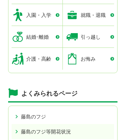
入園・入学
就職・退職
結婚･離婚
引っ越し
介護・高齢
お悔み
よくみられるページ
藤島のフジ
藤島のフジ等開花状況