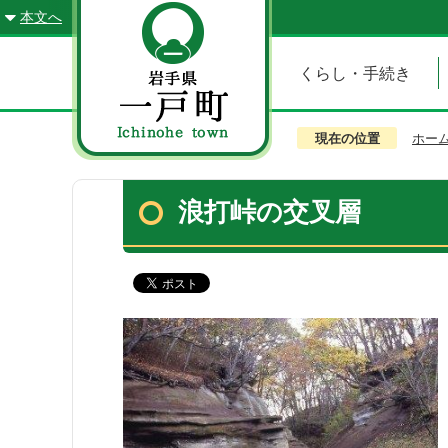
本文へ
くらし・手続き
現在の位置
ホー
浪打峠の交叉層