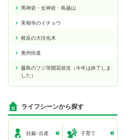
男神岩・女神岩・鳥越山
実相寺のイチョウ
根反の大珪化木
奥州街道
藤島のフジ等開花状況（今年は終了しま
した）
ライフシーンから探す
妊娠･出産
子育て