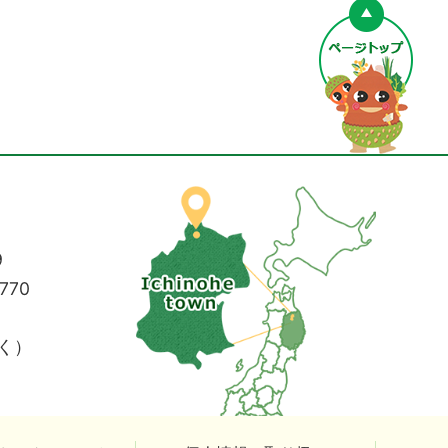
ペー
9
770
く）