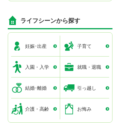
ライフシーンから探す
妊娠･出産
子育て
入園・入学
就職・退職
結婚･離婚
引っ越し
介護・高齢
お悔み