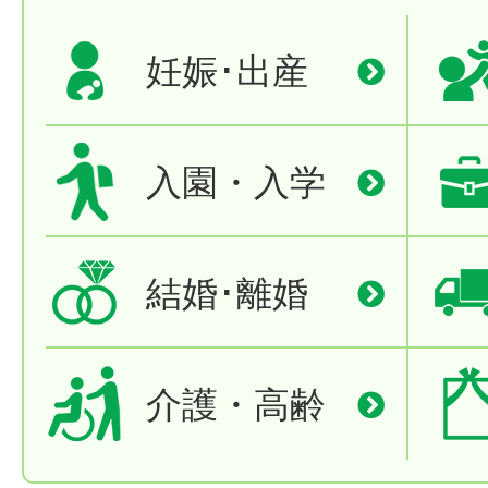
妊娠･出産
入園・入学
結婚･離婚
介護・高齢