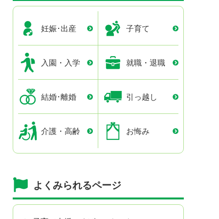
妊娠･出産
子育て
入園・入学
就職・退職
結婚･離婚
引っ越し
介護・高齢
お悔み
よくみられるページ