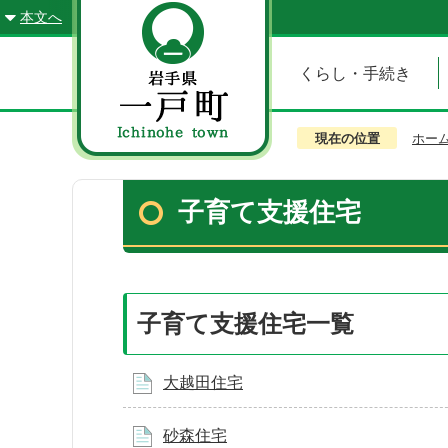
本文へ
くらし・手続き
現在の位置
ホー
子育て支援住宅
子育て支援住宅一覧
大越田住宅
砂森住宅