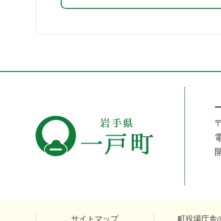
〒
電
サイトマップ
町役場庁舎