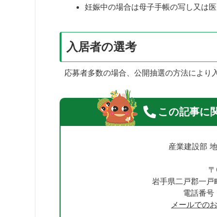
妊娠中の場合は母子手帳の写し又は医
入居者の選考
応募者多数の場合、公開抽選の方法により
この記事に
産業建設部 
〒
岩手県二戸郡一戸
電話番号：0
メールでの