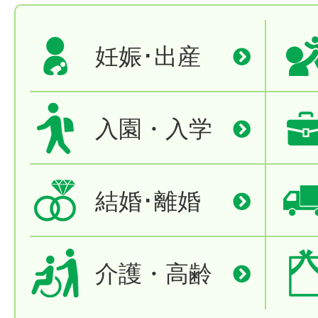
妊娠･出産
入園・入学
結婚･離婚
介護・高齢