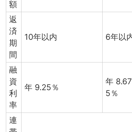
額
返
済
10年以内
6年以
期
間
融
資
年 8.67
年 9.25％
利
5％
率
連
帯