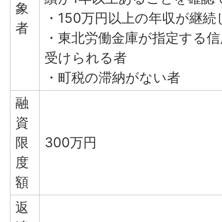
象
・150万円以上の年収が継続
者
・東北労働金庫が指定する信
受けられる者
・町税の滞納がない者
融
資
限
300万円
度
額
返