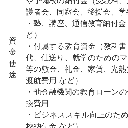
や予備校の納付金（受験料、
護者会、同窓会、後援会、学
・塾、講座、通信教育納付金
ど）
資
・付属する教育資金（教科書
金
代、仕送り、就学のための
使
等の敷金、礼金、家賃、光熱
途
渡航費用 など）
・他金融機関の教育ローンの
換費用
・ビジネススキル向上のため
校納付金 など）