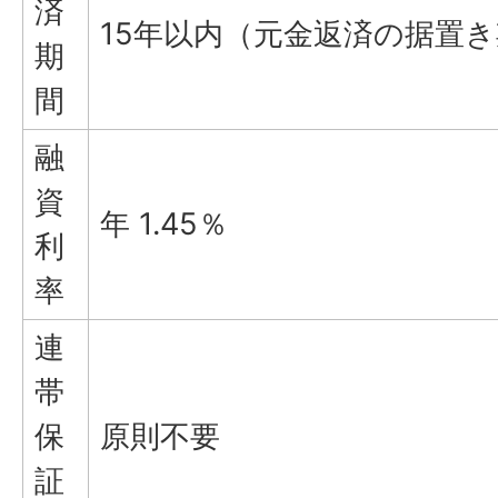
済
15年以内（元金返済の据置
期
間
融
資
年 1.45％
利
率
連
帯
保
原則不要
証