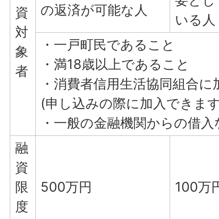
要とし
の返済が可能な人
資
いる人
対
・一戸町民であること
象
・満18歳以上であること
者
・消費者信用生活協同組合に
(申し込みの際に加入できま
・一般の金融機関からの借入
融
資
限
500万円
100万
度