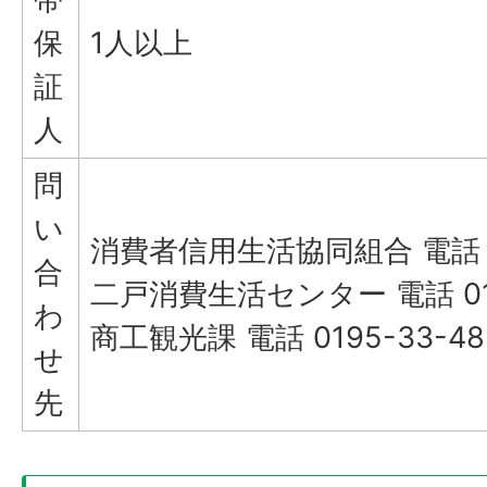
保
1人以上
証
人
問
い
消費者信用生活協同組合 電話 01
合
二戸消費生活センター 電話 019
わ
商工観光課 電話 0195-33-48
せ
先