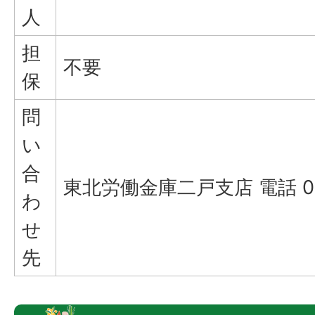
人
担
不要
保
問
い
合
東北労働金庫二戸支店 電話 019
わ
せ
先