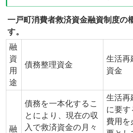
一戸町消費者救済資金融資制度の
す。
融
資
生活再
債務整理資金
用
資金
途
生活再
債務を一本化するこ
に要す
とにより、現在の収
費用を
入で救済資金の月々
融