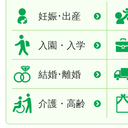
妊娠･出産
入園・入学
結婚･離婚
介護・高齢