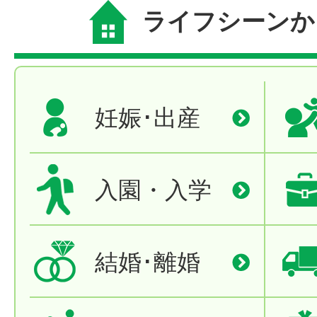
ライフシーンか
妊娠･出産
入園・入学
結婚･離婚