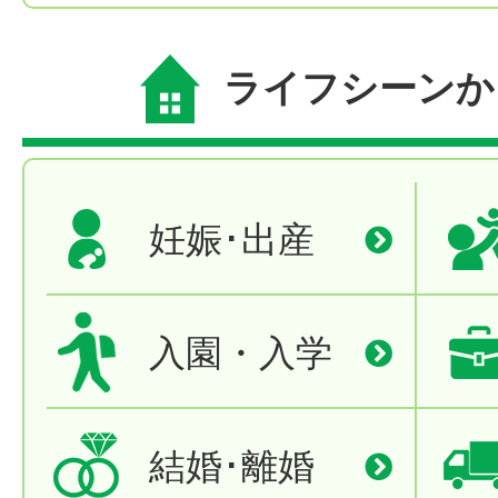
ライフシーンか
妊娠･出産
入園・入学
結婚･離婚