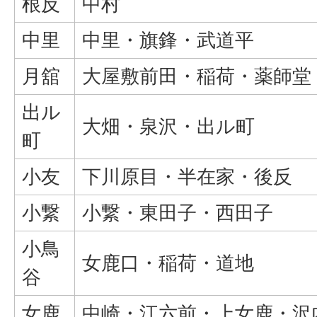
根反
中村
中里
中里・旗鋒・武道平
月舘
大屋敷前田・稲荷・薬師堂
出ル
大畑・泉沢・出ル町
町
小友
下川原目・半在家・後反
小繋
小繋・東田子・西田子
小鳥
女鹿口・稲荷・道地
谷
女鹿
中崎・江六前・上女鹿・沢