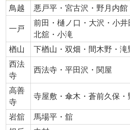
鳥越
悪戸平・宮古沢・野月内館
前田・樋ノ口・大沢・小井
一戸
北舘・小滝
楢山
下楢山・双畑・間木野・滝
西法
西法寺・平田沢・関屋
寺
高善
寺屋敷・傘木・蒼前久保・
寺
岩舘
馬場平・舘