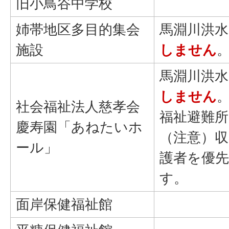
旧小鳥谷中学校
姉帯地区多目的集会
馬淵川洪水
施設
しません
馬淵川洪水
しません
社会福祉法人慈孝会
福祉避難
慶寿園「あねたいホ
（注意）収
ール」
護者を優
す。
面岸保健福祉館