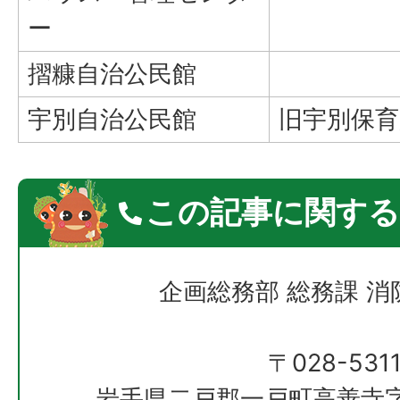
ー
摺糠自治公民館
宇別自治公民館
旧宇別保育
この記事に関する
企画総務部 総務課 
〒028-531
岩手県二戸郡一戸町高善寺字