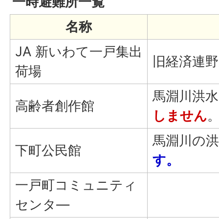
一時避難所一覧
名称
JA 新いわて一戸集出
旧経済連野
荷場
馬淵川洪水
高齢者創作館
しません
馬淵川の
下町公民館
す。
一戸町コミュニティ
センタ—