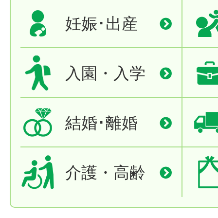
妊娠･出産
入園・入学
結婚･離婚
介護・高齢