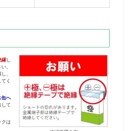
絶縁
し
さい。
縁し、
してく
ス缶へ
出して
ックは