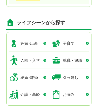
ライフシーンから探す
妊娠･出産
子育て
入園・入学
就職・退職
結婚･離婚
引っ越し
介護・高齢
お悔み