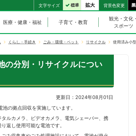
文字サイズ
背景色変更
観光・文化
医療・健康・福祉
子育て・教育
スポーツ
ム
くらし・手続き
ごみ・環境・ペット
リサイクル
使用済み小
池の分別・リサイクルについ
更新日：2024年08月01日
電池の拠点回収を実施しています。
ジタルカメラ、ビデオカメラ、電気シェーバー、携
繰り返し使用可能な電池です。
、ごみ収集車やごみ処理施設において、電池が発火