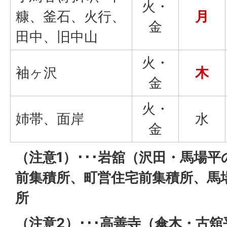
火・
糠、釜石、火行、
月
金
田中、旧中山
火・
袖ヶ沢
木
金
火・
姉帯、面岸
水
金
（注意1）･･･岩舘（沢田・馬場
前集積所、町営住宅前集積所、馬
所
（注意2）･･･高善寺（傘木・古