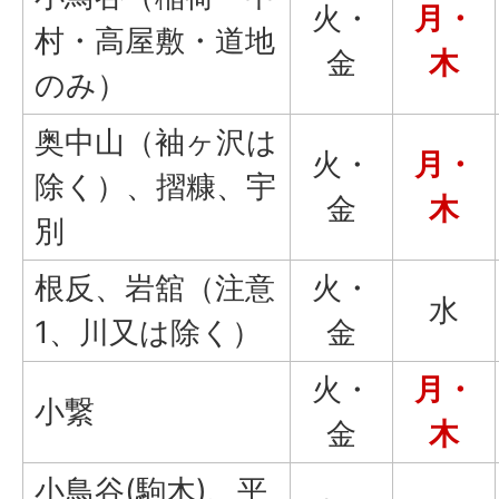
火・
月・
村・高屋敷・道地
金
木
のみ）
奥中山（袖ヶ沢は
火・
月・
除く）、摺糠、宇
金
木
別
根反、岩舘（注意
火・
水
1、川又は除く）
金
火・
月・
小繋
金
木
小鳥谷(駒木)、平