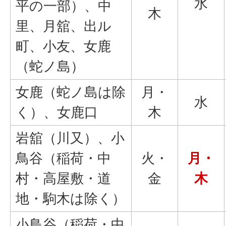
水
平の一部）、中
木
里、月舘、出ル
町、小友、女鹿
（蛇ノ島）
女鹿（蛇ノ島は除
月・
水
く）、女鹿口
木
岩舘（川又）、小
鳥谷（稲荷・中
火・
月・
村・高屋敷・道
金
木
地・駒木は除く）
小鳥谷（稲荷・中