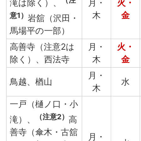
月・
火・
滝は除く）、
木
金
意1）
岩舘（沢田・
馬場平の一部）
高善寺（注意2は
月・
火・
除く）、西法寺
木
金
月・
鳥越、楢山
水
木
一戸（樋ノ口・小
（注意2）
滝）、
高
善寺（傘木・古舘
月・