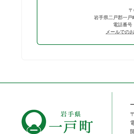
〒
岩手県二戸郡一戸
電話番号：0
メールでの
〒
電