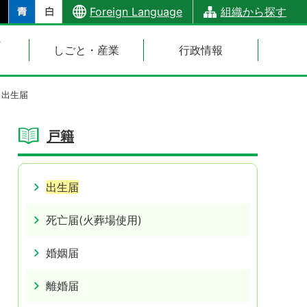
Foreign Language
組織から探す
・
しごと・産業
行政情報
出生届
戸籍
出生届
死亡届(火葬場使用)
婚姻届
離婚届