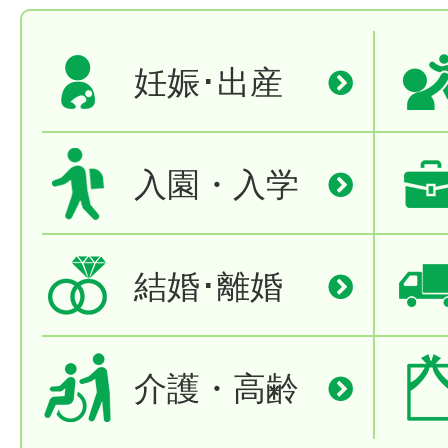
妊娠･出産
入園・入学
結婚･離婚
介護・高齢