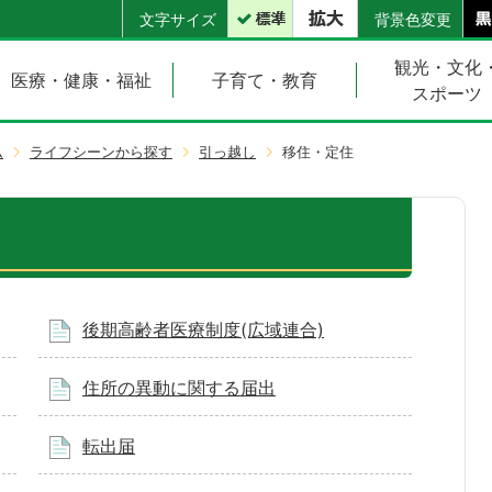
文字サイズ
背景色変更
観光・文化
医療・健康・福祉
子育て・教育
スポーツ
ム
ライフシーンから探す
引っ越し
移住・定住
後期高齢者医療制度(広域連合)
住所の異動に関する届出
転出届