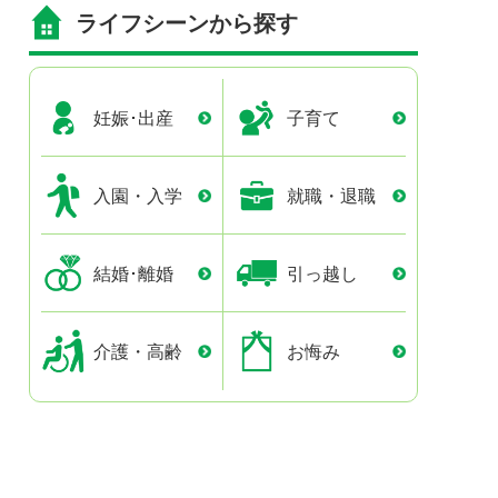
ライフシーンから探す
妊娠･出産
子育て
入園・入学
就職・退職
結婚･離婚
引っ越し
介護・高齢
お悔み