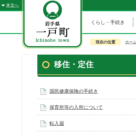
本文へ
くらし・手続き
現在の位置
ホー
移住・定住
国民健康保険の手続き
保育所等の入所について
転入届