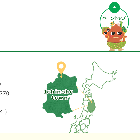
ペー
9
770
く）