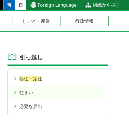
Foreign Language
組織から探す
・
しごと・産業
行政情報
引っ越し
移住・定住
住まい
必要な届出