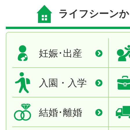
ライフシーンか
妊娠･出産
入園・入学
結婚･離婚