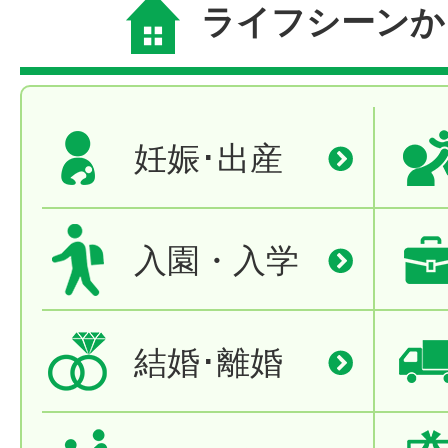
ライフシーンか
妊娠･出産
入園・入学
結婚･離婚