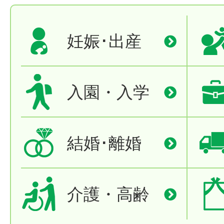
妊娠･出産
入園・入学
結婚･離婚
介護・高齢