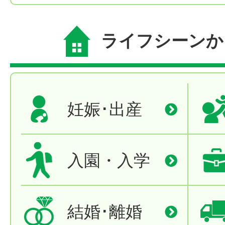
ライフシーンか
妊娠･出産
入園・入学
結婚･離婚