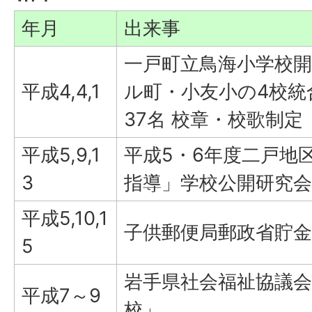
年月
出来事
一戸町立鳥海小学校開
平成4,4,1
ル町・小友小の4校統
37名 校章・校歌制定
平成5,9,1
平成5・6年度二戸地
3
指導」学校公開研究会
平成5,10,1
子供郵便局郵政省貯金
5
岩手県社会福祉協議会
平成7～9
校」