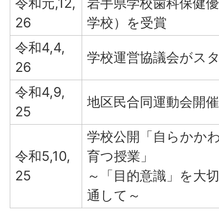
令和元,12,
岩手県学校歯科保健
26
学校）を受賞
令和4,4,
学校運営協議会がス
26
令和4,9,
地区民合同運動会開催
25
学校公開「自らかか
令和5,10,
育つ授業」
25
～「目的意識」を大
通して～