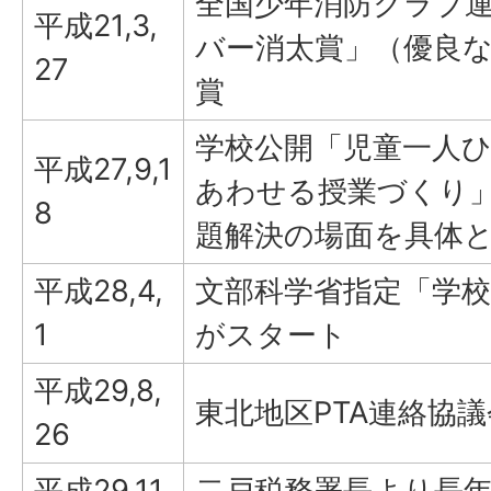
全国少年消防クラブ
平成21,3,
バー消太賞」（優良
27
賞
学校公開「児童一人
平成27,9,1
あわせる授業づくり
8
題解決の場面を具体
平成28,4,
文部科学省指定「学校
1
がスタート
平成29,8,
東北地区PTA連絡協
26
平成29,11,
二戸税務署長より長