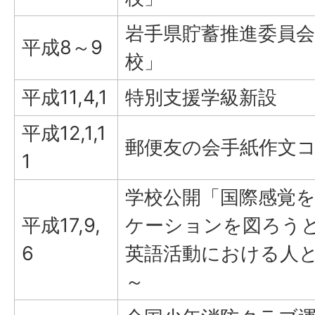
岩手県貯蓄推進委員会
平成8～9
校」
平成11,4,1
特別支援学級新設
平成12,1,1
郵便友の会手紙作文
1
学校公開「国際感覚
平成17,9,
ケーションを図ろう
6
英語活動における人
～