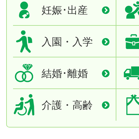
妊娠･出産
入園・入学
結婚･離婚
介護・高齢