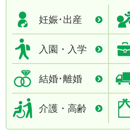
妊娠･出産
入園・入学
結婚･離婚
介護・高齢