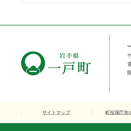
〒
電
サイトマップ
町役場庁舎