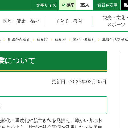
文字サイズ
背景色変更
観光・文化
医療・健康・福祉
子育て・教育
スポーツ
ム
組織から探す
福祉課
福祉班
障がい者福祉
地域生活支援拠
業について
更新日：2025年02月05日
は
高齢化・重度化や親亡き後を見据え、障がい者ご本
けられるよう、地域の社会資源を活用しながら居住