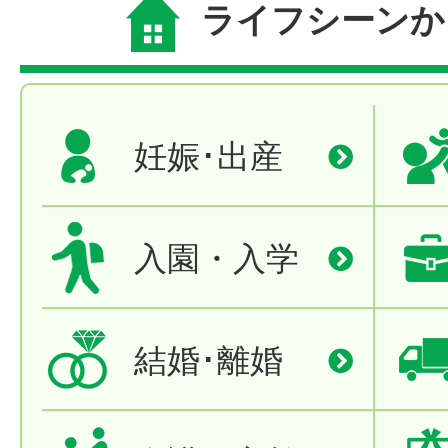
ライフシーンか
妊娠･出産
入園・入学
結婚･離婚