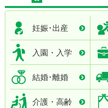
妊娠･出産
入園・入学
結婚･離婚
介護・高齢