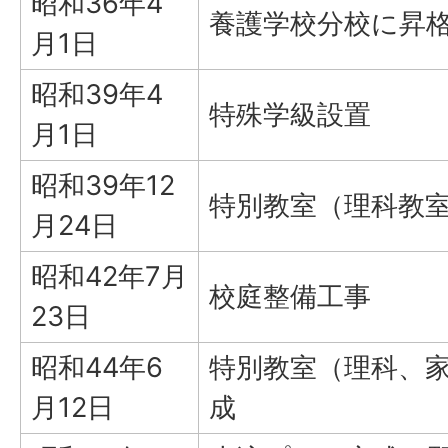
昭和36年4
養護学校分校に昇
月1日
昭和39年4
特殊学級設置
月1日
昭和39年12
特別教室（理科教室
月24日
昭和42年7月
校庭整備工事
23日
昭和44年6
特別教室（理科、
月12日
成