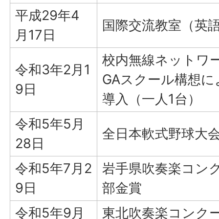
平成29年4
国際交流教室（英
月17日
校内無線ネットワー
令和3年2月1
GAスクール構想
9日
導入（一人1台）
令和5年5月
全日本軟式野球大会
28日
令和5年7月2
岩手県吹奏楽コンク
9日
部金賞
令和5年9月
東北吹奏楽コンクー