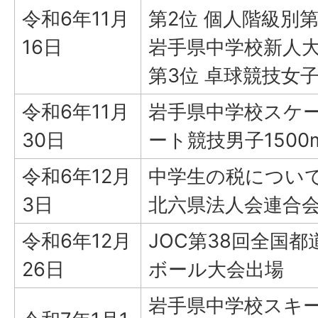
令和6年11月
第2位 個人階級別第
16日
岩手県中学校新人大
第3位 卓球競技女
令和6年11月
岩手県中学校スケ
30日
ート競技男子1500m
令和6年12月
中学生の税について
3日
北六県法人会連合
令和6年12月
JOC第38回全国
26日
ボール大会出場
岩手県中学校スキ