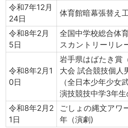
令和7年12月
体育館暗幕張替え
24日
令和8年2月
全国中学校総合体
5日
スカントリーリレー
岩手県はばたき賞
令和8年2月1
大会 試合競技個人
0日
（全日本少年少女
演技競技中学3年生
令和8年2月2
ごしょの縄文アワー
1日
年（演劇)