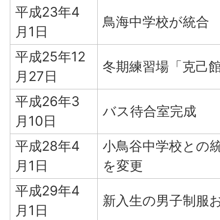
平成23年4
鳥海中学校が統合
月1日
平成25年12
冬期練習場「克己
月27日
平成26年3
バス待合室完成
月10日
平成28年4
小鳥谷中学校との統
月1日
を変更
平成29年4
新入生の男子制服
月1日