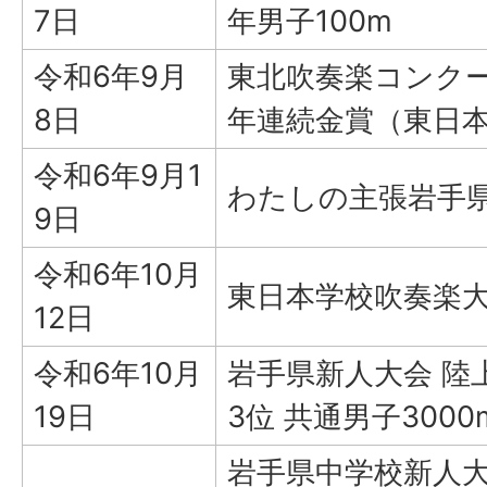
7日
年男子100m
令和6年9月
東北吹奏楽コンク
8日
年連続金賞（東日
令和6年9月1
わたしの主張岩手県
9日
令和6年10月
東日本学校吹奏楽大
12日
令和6年10月
岩手県新人大会 陸上
19日
3位 共通男子3000
岩手県中学校新人大