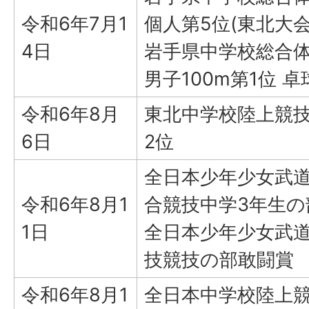
令和6年7月1
個人第5位(東北大
4日
岩手県中学校総合体
男子100m第1位 
令和6年8月
東北中学校陸上競技大
6日
2位
全日本少年少女武
令和6年8月1
合競技中学3年生の
1日
全日本少年少女武道
技競技の部敢闘賞
令和6年8月1
全日本中学校陸上競