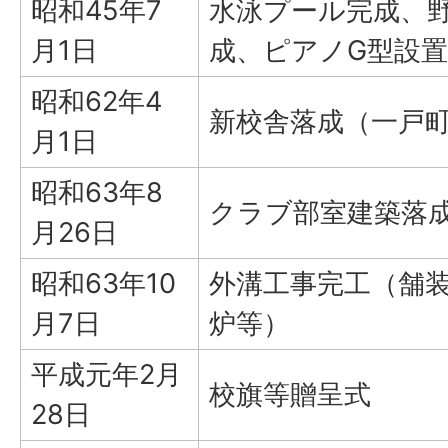
昭和45年7
水泳プール完成、
月1日
成、ピアノG型設置
昭和62年4
新校舎落成（一戸町
月1日
昭和63年8
クラブ部室建築落
月26日
昭和63年10
外溝工事完工（舗
月7日
炉等）
平成元年2月
校旗等贈呈式
28日