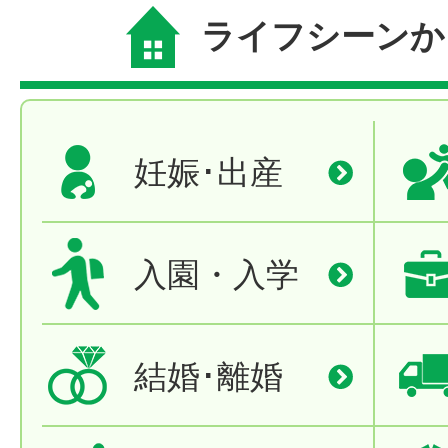
ライフシーンか
妊娠･出産
入園・入学
結婚･離婚