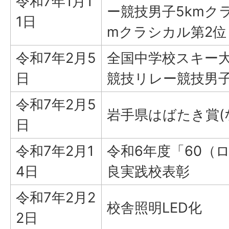
令和7年1月1
ー競技男子5kmクラ
1日
mクラシカル第2位
令和7年2月5
全国中学校スキー
日
競技リレー競技男子
令和7年2月5
岩手県はばたき賞(
日
令和7年2月1
令和6年度「60（
4日
良実践校表彰
令和7年2月2
校舎照明LED化
2日