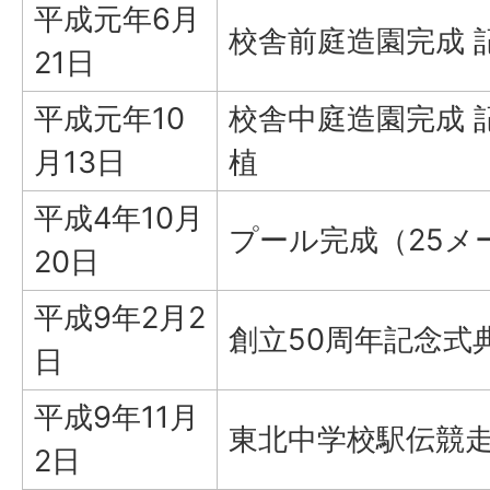
平成元年6月
校舎前庭造園完成 
21日
平成元年10
校舎中庭造園完成 
月13日
植
平成4年10月
プール完成（25メ
20日
平成9年2月2
創立50周年記念式
日
平成9年11月
東北中学校駅伝競
2日