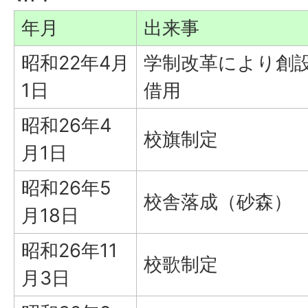
年月
出来事
昭和22年4月
学制改革により創設
1日
借用
昭和26年4
校旗制定
月1日
昭和26年5
校舎落成（砂森）
月18日
昭和26年11
校歌制定
月3日