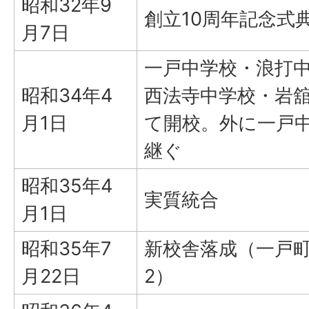
昭和32年9
創立10周年記念式
月7日
一戸中学校・浪打
昭和34年4
西法寺中学校・岩
月1日
て開校。外に一戸
継ぐ
昭和35年4
実質統合
月1日
昭和35年7
新校舎落成（一戸町
月22日
2）