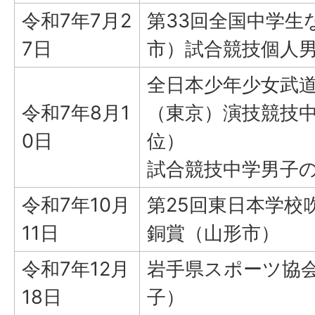
令和7年7月2
第33回全国中学生
7日
市）試合競技個人男
全日本少年少女武道
令和7年8月1
（東京）演技競技中
0日
位）
試合競技中学男子の
令和7年10月
第25回東日本学校
11日
銅賞（山形市）
令和7年12月
岩手県スポーツ協会
18日
子）