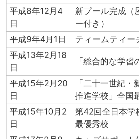
平成8年12月4
新プール完成（
日
ー付き）
平成9年4月1日
ティームティー
平成13年2月18
「総合的な学習
日
平成15年2月20
「二十一世紀・
日
推進学校」全国
平成15年10月2
第42回全日本
日
最優秀校