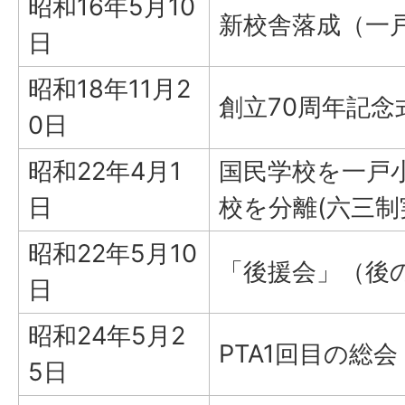
昭和16年5月10
新校舎落成（一戸
日
昭和18年11月2
創立70周年記念
0日
昭和22年4月1
国民学校を一戸
日
校を分離(六三制
昭和22年5月10
「後援会」（後の
日
昭和24年5月2
PTA1回目の総会
5日