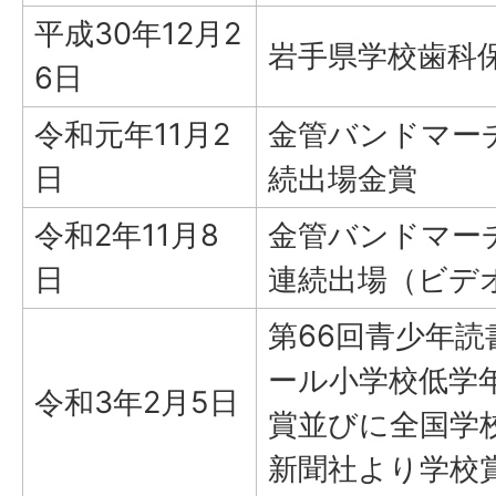
平成30年12月2
岩手県学校歯科
6日
令和元年11月2
金管バンドマー
日
続出場金賞
令和2年11月8
金管バンドマー
日
連続出場（ビデ
第66回青少年
ール小学校低学
令和3年2月5日
賞並びに全国学
新聞社より学校