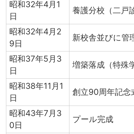
昭和32年4月1
養護分校（二戸
日
昭和32年4月2
新校舎並びに管
9日
昭和37年5月3
増築落成（特殊
日
昭和38年11月1
創立90周年記念
日
昭和43年7月3
プール完成
0日