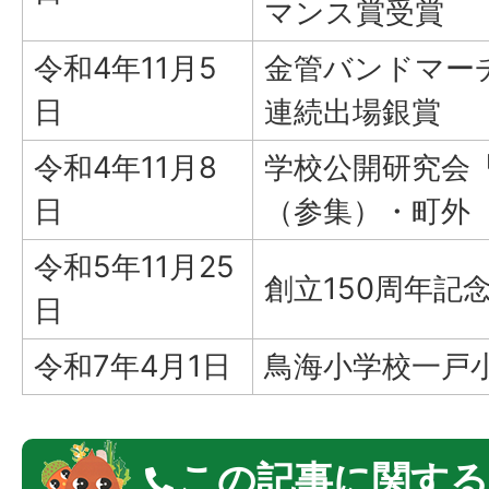
マンス賞受賞
令和4年11月5
金管バンドマー
日
連続出場銀賞
令和4年11月8
学校公開研究会「
日
（参集）・町外
令和5年11月25
創立150周年記
日
令和7年4月1日
鳥海小学校一戸
この記事に関する