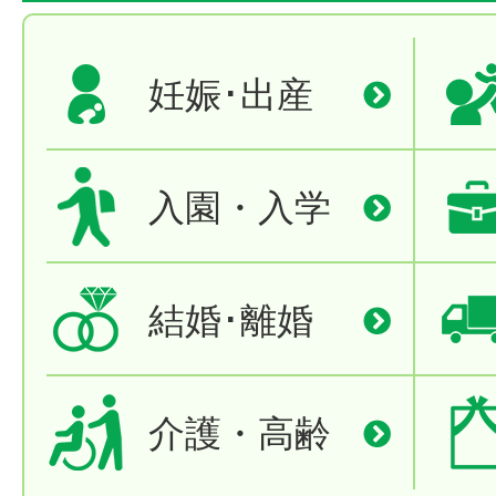
妊娠･出産
入園・入学
結婚･離婚
介護・高齢