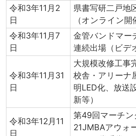
令和3年11月2
県書写研二戸地
日
（オンライン開
令和3年11月7
金管バンドマー
日
連続出場（ビデ
大規模改修工事
令和3年11月31
校舎・アリーナ
日
明LED化、放送
新等）
第49回マーチン
令和3年12月11
21JMBAアウ
日