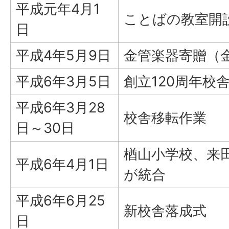
平成元年4月1
ことばの教室開
日
平成4年5月9日
金管楽器寄贈（
平成6年3月5日
創立120周年校
平成6年3月28
校舎移転作業
日～30日
楢山小学校、来
平成6年4月1日
が統合
平成6年6月25
新校舎落成式
日