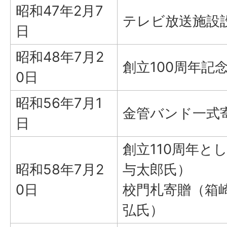
昭和47年2月7
テレビ放送施設
日
昭和48年7月2
創立100周年記
0日
昭和56年7月1
金管バンド一式
日
創立110周年と
昭和58年7月2
与太郎氏）
0日
校門札寄贈（箱
弘氏）