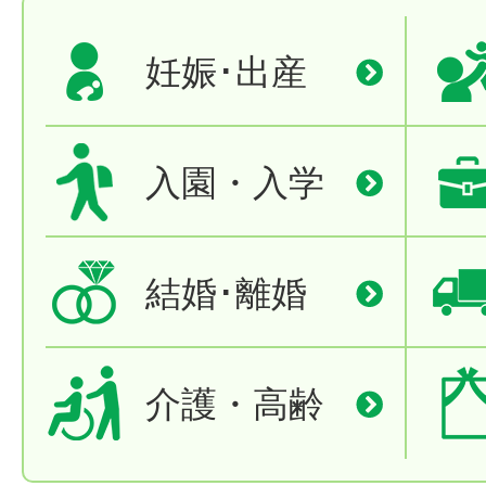
妊娠･出産
入園・入学
結婚･離婚
介護・高齢