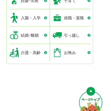
妊娠･出産
子育て
入園・入学
就職・退職
結婚･離婚
引っ越し
介護・高齢
お悔み
ペー