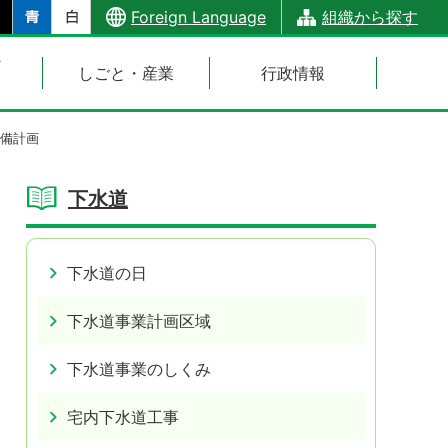
Foreign Language
組織から探す
・
しごと・産業
行政情報
備計画
下水道
下水道の日
下水道事業計画区域
下水道事業のしくみ
宅内下水道工事