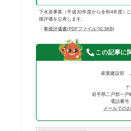
下水道事業（平成30年度から令和4年度）
後評価を公表します。
・
事後評価書(PDFファイル:10.3KB)
この記事に
産業建設部 
〒
岩手県二戸郡一戸
電話番号：0
メールでの