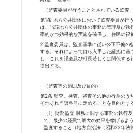
（監査委員が行うこととされている監査
第1条 地方公共団体において監査委員が行
は、当該地方公共団体の事務の管理及び執
率的かつ効果的な実施を確保し、住民の福
2 監査委員は、監査基準に従い公正不偏の
する。それによって自ら入手した証拠に基
し、これを議会及び町長若しくは関係する
提出する。
（監査等の範囲及び目的）
第2条 監査、検査、審査その他の行為のう
それぞれ当該各号に定めることを目的とす
（1）財務監査 財務に関する事務の執行
で、最少の経費で最大の効果を挙げるよ
監査すること（地方自治法（昭和22年法律