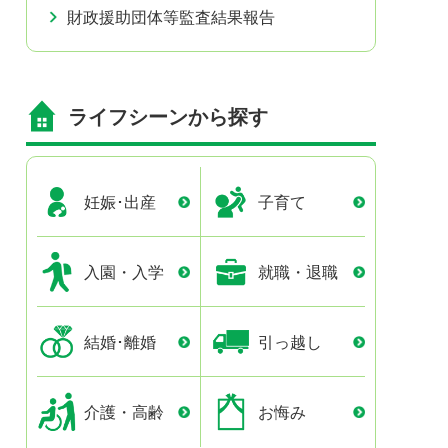
財政援助団体等監査結果報告
ライフシーンから探す
妊娠･出産
子育て
入園・入学
就職・退職
結婚･離婚
引っ越し
介護・高齢
お悔み