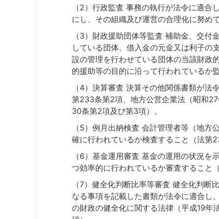
（2）行政監査 事務の執行が法令に適合
にし、その組織及び運営の合理化に努めて
（3）財政援助団体等監査 補助金、交付
している団体、借入金の元金又は利子の
設の管理を行わせている団体の当該財政
的援助等の目的に沿って行われているか監
（4）決算審査 決算その他関係書類が法
第233条第2項、地方公営企業法（昭和2
30条第2項及び第3項）。
（5）例月出納検査 会計管理者等（地方
確に行われているか検査すること（法第23
（6）基金運用審査 基金の運用の状況を
つ効率的に行われているか審査すること（
（7）健全化判断比率等審査 健全化判断
なる事項を記載した書類が法令に適合し、
の財政の健全化に関する法律（平成19年法