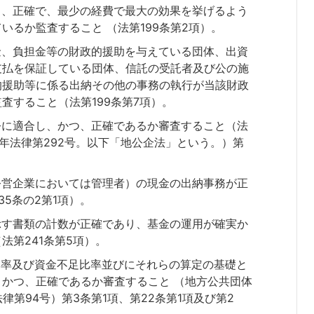
し、正確で、最少の経費で最大の効果を挙げるよう
いるか監査すること （法第199条第2項）。
金、負担金等の財政的援助を与えている団体、出資
支払を保証している団体、信託の受託者及び公の施
的援助等に係る出納その他の事務の執行が当該財政
査すること（法第199条第7項）。
令に適合し、かつ、正確であるか審査すること（法
7年法律第292号。以下「地公企法」という。）第
公営企業においては管理者）の現金の出納事務が正
5条の2第1項）。
示す書類の計数が正確であり、基金の運用が確実か
法第241条第5項）。
比率及び資金不足比率並びにそれらの算定の基礎と
かつ、正確であるか審査すること （地方公共団体
律第94号）第3条第1項、第22条第1項及び第2