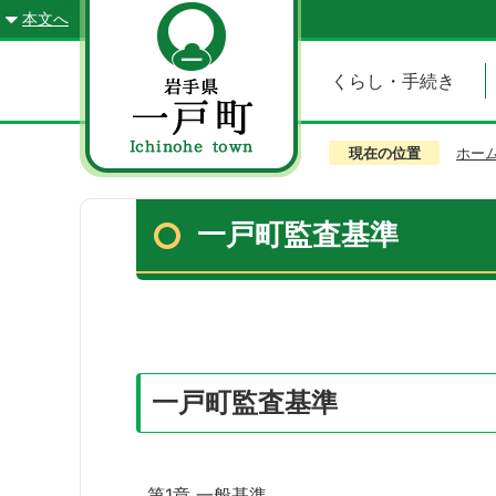
本文へ
くらし・手続き
現在の位置
ホー
一戸町監査基準
一戸町監査基準
第1章 一般基準