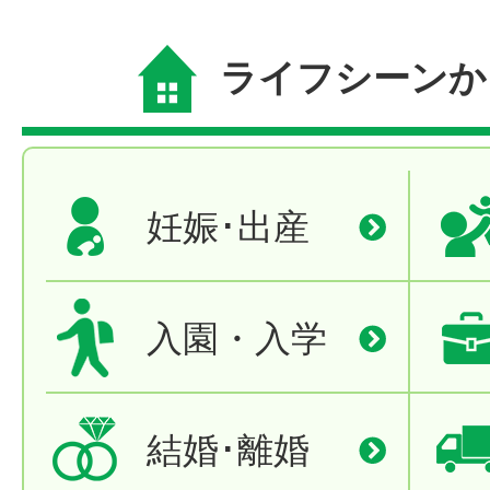
ライフシーンか
妊娠･出産
入園・入学
結婚･離婚