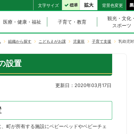
文字サイズ
背景色変更
観光・文化
医療・健康・福祉
子育て・教育
スポーツ
ム
組織から探す
こどもえがお課
児童班
子育て支援
乳幼児対
の設置
更新日：2020年03月17日
置
に、町が所有する施設にベビーベッドやベビーチェ