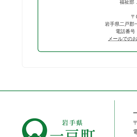
福祉部
〒0
岩手県二戸郡一
電話番号：0
メールでの
〒
電