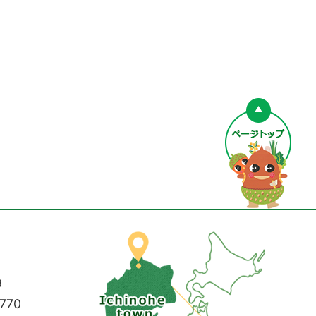
ペー
9
770