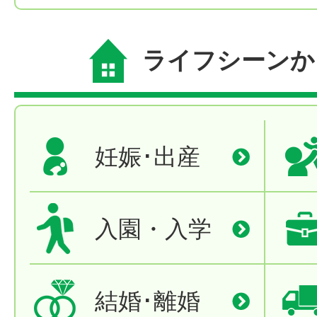
ライフシーンか
妊娠･出産
入園・入学
結婚･離婚