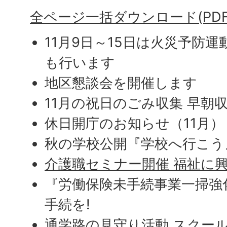
全ページ一括ダウンロード(PDFフ
11月9日～15日は火災予防運
も行います
地区懇談会を開催します
11月の祝日のごみ収集 早朝収
休日開庁のお知らせ（11月）
秋の学校公開『学校へ行こう
介護職セミナー開催 福祉に
『労働保険未手続事業一掃強
手続を!
通学路の見守り活動 スクー