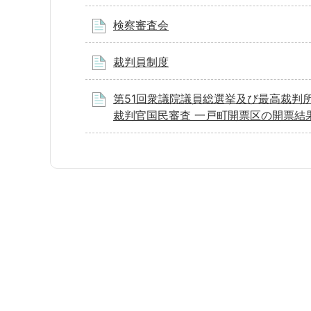
検察審査会
裁判員制度
第51回衆議院議員総選挙及び最高裁判
裁判官国民審査 一戸町開票区の開票結