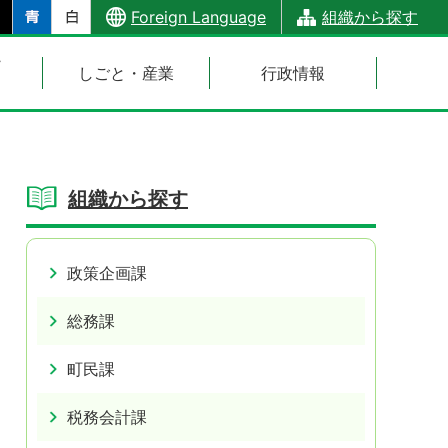
Foreign Language
組織から探す
・
しごと・産業
行政情報
組織から探す
政策企画課
総務課
町民課
税務会計課