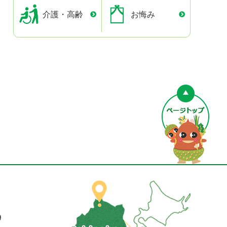
介護・高齢
お悔み
ペー
9