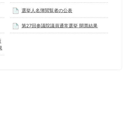
選挙人名簿閲覧者の公表
第27回参議院議員通常選挙 開票結果
所
果