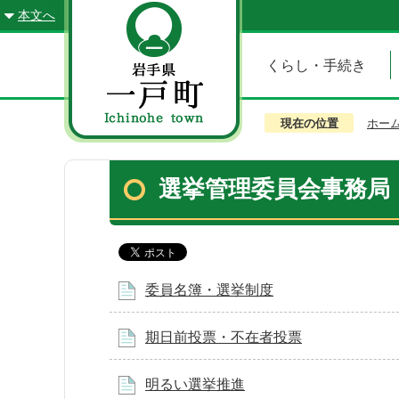
本文へ
くらし・手続き
現在の位置
ホー
選挙管理委員会事務局
委員名簿・選挙制度
期日前投票・不在者投票
明るい選挙推進