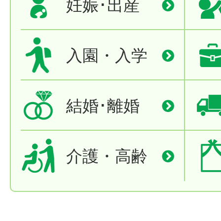
妊娠･出産
入園・入学
結婚･離婚
介護・高齢