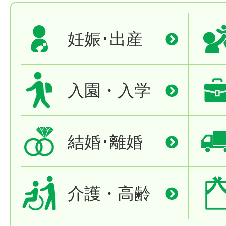
妊娠･出産
入園・入学
結婚･離婚
介護・高齢